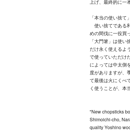
上げ、最終的に一
「本当の使い捨て
使い捨てである利
めの間伐に一役買
「大門箸」は使い
だけ永く使えるよ
で使っていただけ
によっては中太側
度がありますが、
て最後は火にくべ
く使うことが、本
"New chopsticks bo
Shimoichi-cho, Nara
quality Yoshino woo