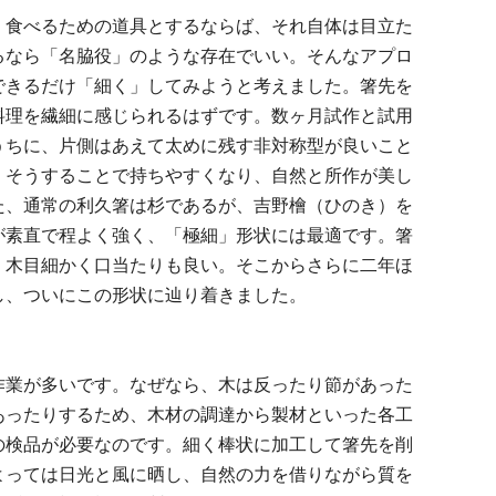
く食べるための道具とするならば、それ自体は目立た
るなら「名脇役」のような存在でいい。そんなアプロ
できるだけ「細く」してみようと考えました。箸先を
料理を繊細に感じられるはずです。数ヶ月試作と試用
うちに、片側はあえて太めに残す非対称型が良いこと
。そうすることで持ちやすくなり、自然と所作が美し
た、通常の利久箸は杉であるが、吉野檜（ひのき）を
が素直で程よく強く、「極細」形状には最適です。箸
、木目細かく口当たりも良い。そこからさらに二年ほ
し、ついにこの形状に辿り着きました。
作業が多いです。なぜなら、木は反ったり節があった
あったりするため、木材の調達から製材といった各工
の検品が必要なのです。細く棒状に加工して箸先を削
よっては日光と風に晒し、自然の力を借りながら質を