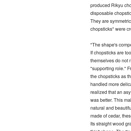
produced Rikyu chop
disposable chopstic
They are symmetric
chopsticks" were cr
"The shape's compo
If chopsticks are to
themselves do not n
"supporting role." F
the chopsticks as th
handled more delicat
realized that an asy
was better. This m
natural and beautifu
made of cedar, the
Its straight wood gr