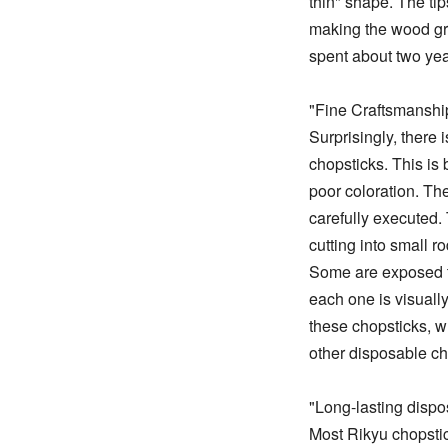
thin" shape. The tip
making the wood gra
spent about two year
"Fine Craftsmanshi
Surprisingly, there 
chopsticks. This is
poor coloration. The
carefully executed
cutting into small r
Some are exposed to 
each one is visuall
these chopsticks, wh
other disposable ch
"Long-lasting dispo
Most Rikyu chopstic