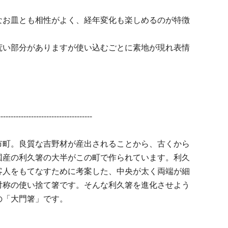
なお皿とも相性がよく、経年変化も楽しめるのが特徴
い部分がありますが使い込むごとに素地が現れ表情
-------------------------------------
市町。良質な吉野材が産出されることから、古くから
国産の利久箸の大半がこの町で作られています。利久
客人をもてなすために考案した、中央が太く両端が細
対称の使い捨て箸です。そんな利久箸を進化させよう
の「大門箸」です。