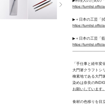
▶︎料理人のための
https://tumiisi.offi
▶︎＋日本の工芸「
https://tumiisi.offi
▶︎＋日本の工芸「
https://tumiisi.offi
---------------------------
「手仕事と経年変
大門箸クラフトシ
檜素地である大門
染めは奈良のINDIGO
お願いしています
食材の色移りを目