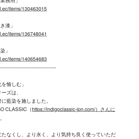
「業務用」
cial.ec/items/130463015
拭き漆」
cial.ec/items/136748041
藍染」
cial.ec/items/140654683
-------------------------------------
化を愉しむ」
リーズは、
箸に藍染を施しました。
 CLASSIC（
https://indigoclassic-jpn.com/）さんに
。
立たなくし、より永く、より気持ち良く使っていただ