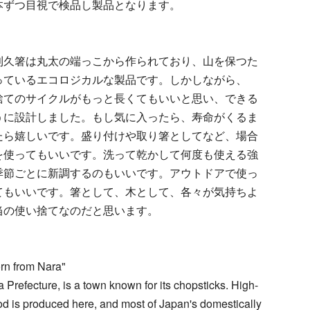
本ずつ目視で検品し製品となります。
」
久箸は丸太の端っこから作られており、山を保つた
っているエコロジカルな製品です。しかしながら、
捨てのサイクルがもっと長くてもいいと思い、できる
うに設計しました。もし気に入ったら、寿命がくるま
たら嬉しいです。盛り付けや取り箸としてなど、場合
を使ってもいいです。洗って乾かして何度も使える強
季節ごとに新調するのもいいです。アウトドアで使っ
てもいいです。箸として、木として、各々が気持ちよ
当の使い捨てなのだと思います。
rn from Nara"
 Prefecture, is a town known for its chopsticks. High-
d is produced here, and most of Japan's domestically