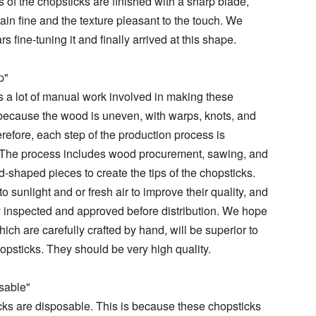
s of the chopsticks are finished with a sharp blade,
in fine and the texture pleasant to the touch. We
s fine-tuning it and finally arrived at this shape.
p"
is a lot of manual work involved in making these
 because the wood is uneven, with warps, knots, and
refore, each step of the production process is
. The process includes wood procurement, sawing, and
od-shaped pieces to create the tips of the chopsticks.
sunlight and or fresh air to improve their quality, and
y inspected and approved before distribution. We hope
ich are carefully crafted by hand, will be superior to
opsticks. They should be very high quality.
sable"
ks are disposable. This is because these chopsticks