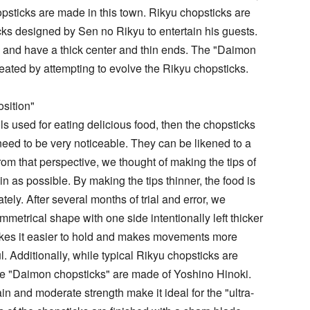
sticks are made in this town. Rikyu chopsticks are
ks designed by Sen no Rikyu to entertain his guests.
 and have a thick center and thin ends. The "Daimon
eated by attempting to evolve the Rikyu chopsticks.
sition"
ols used for eating delicious food, then the chopsticks
eed to be very noticeable. They can be likened to a
rom that perspective, we thought of making the tips of
in as possible. By making the tips thinner, the food is
ely. After several months of trial and error, we
mmetrical shape with one side intentionally left thicker
akes it easier to hold and makes movements more
l. Additionally, while typical Rikyu chopsticks are
se "Daimon chopsticks" are made of Yoshino Hinoki.
ain and moderate strength make it ideal for the "ultra-