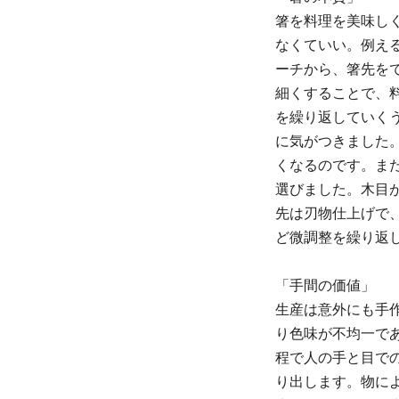
箸を料理を美味し
なくていい。例え
ーチから、箸先を
細くすることで、
を繰り返していく
に気がつきました
くなるのです。ま
選びました。木目
先は刃物仕上げで
ど微調整を繰り返
「手間の価値」
生産は意外にも手
り色味が不均一で
程で人の手と目で
り出します。物に