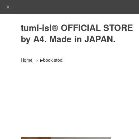
tumi-isi®︎ OFFICIAL STORE
by A4. Made in JAPAN.
Home
▶︎book stool