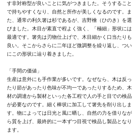
す非対称型が良いことに気がつきました。そうすること
で持ちやすくなり、自然と所作が美しくなるのです。ま
た、通常の利久箸は杉であるが、吉野檜（ひのき）を選
びました。木目が素直で程よく強く、「極細」形状には
最適です。箸先は刃物仕上げで、木目細かく口当たりも
良い。そこからさらに二年ほど微調整を繰り返し、つい
にこの形状に辿り着きました。
「手間の価値」
生産は意外にも手作業が多いです。なぜなら、木は反っ
たり節があったり色味が不均一であったりするため、木
材の調達から製材といった各工程で人の手と目での検品
が必要なのです。細く棒状に加工して箸先を削り出しま
す。物によっては日光と風に晒し、自然の力を借りなが
ら質を上げ、最終的に一本ずつ目視で検品し製品となり
ます。