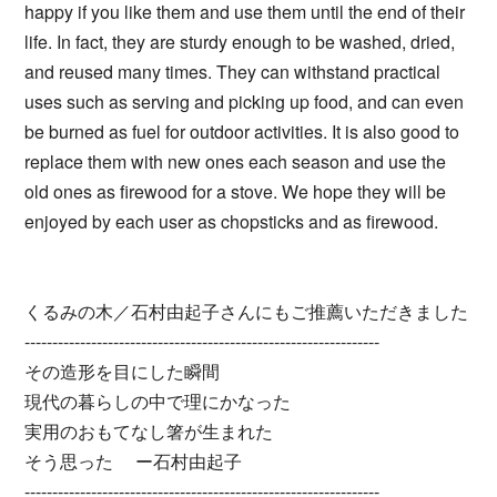
happy if you like them and use them until the end of their
life. In fact, they are sturdy enough to be washed, dried,
and reused many times. They can withstand practical
uses such as serving and picking up food, and can even
be burned as fuel for outdoor activities. It is also good to
replace them with new ones each season and use the
old ones as firewood for a stove. We hope they will be
enjoyed by each user as chopsticks and as firewood.
くるみの木／石村由起子さんにもご推薦いただきました
----------------------------------------------------------------
その造形を目にした瞬間
現代の暮らしの中で理にかなった
実用のおもてなし箸が生まれた
そう思った ー石村由起子
----------------------------------------------------------------