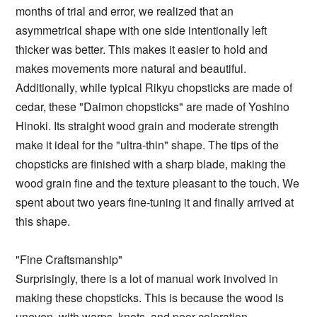
months of trial and error, we realized that an
asymmetrical shape with one side intentionally left
thicker was better. This makes it easier to hold and
makes movements more natural and beautiful.
Additionally, while typical Rikyu chopsticks are made of
cedar, these "Daimon chopsticks" are made of Yoshino
Hinoki. Its straight wood grain and moderate strength
make it ideal for the "ultra-thin" shape. The tips of the
chopsticks are finished with a sharp blade, making the
wood grain fine and the texture pleasant to the touch. We
spent about two years fine-tuning it and finally arrived at
this shape.
"Fine Craftsmanship"
Surprisingly, there is a lot of manual work involved in
making these chopsticks. This is because the wood is
uneven, with warps, knots, and poor coloration.