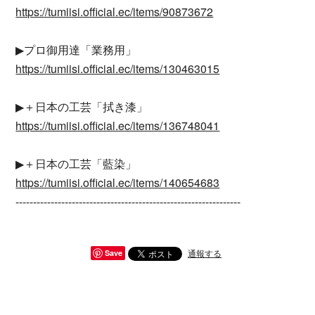
https://tumiisi.official.ec/items/90873672
▶︎プロ御用達「業務用」
https://tumiisi.official.ec/items/130463015
▶︎＋日本の工芸「拭き漆」
https://tumiisi.official.ec/items/136748041
▶︎＋日本の工芸「藍染」
https://tumiisi.official.ec/items/140654683
----------------------------------------------------------------
通報する
Save