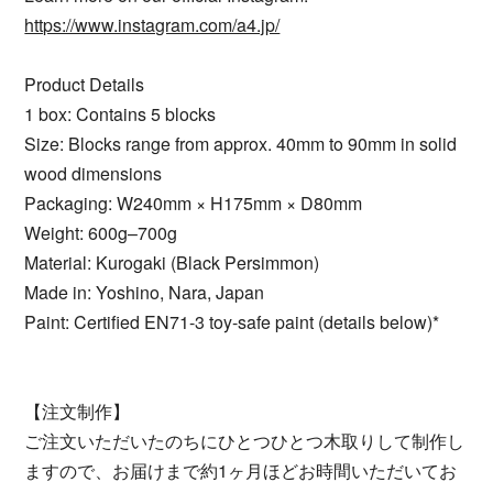
https://www.instagram.com/a4.jp/
Product Details
1 box: Contains 5 blocks
Size: Blocks range from approx. 40mm to 90mm in solid
wood dimensions
Packaging: W240mm × H175mm × D80mm
Weight: 600g–700g
Material: Kurogaki (Black Persimmon)
Made in: Yoshino, Nara, Japan
Paint: Certified EN71-3 toy-safe paint (details below)*
【注文制作】
ご注文いただいたのちにひとつひとつ木取りして制作し
ますので、お届けまで約1ヶ月ほどお時間いただいてお