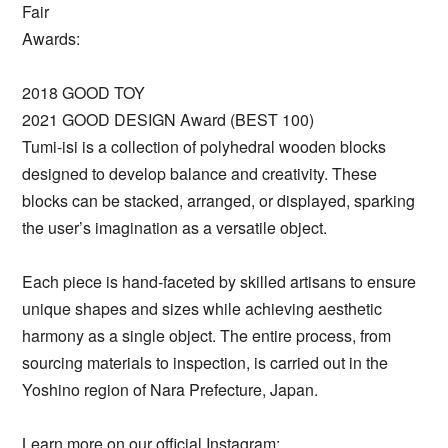
Fair
Awards:
2018 GOOD TOY
2021 GOOD DESIGN Award (BEST 100)
Tumi-isi is a collection of polyhedral wooden blocks
designed to develop balance and creativity. These
blocks can be stacked, arranged, or displayed, sparking
the user’s imagination as a versatile object.
Each piece is hand-faceted by skilled artisans to ensure
unique shapes and sizes while achieving aesthetic
harmony as a single object. The entire process, from
sourcing materials to inspection, is carried out in the
Yoshino region of Nara Prefecture, Japan.
Learn more on our official Instagram: