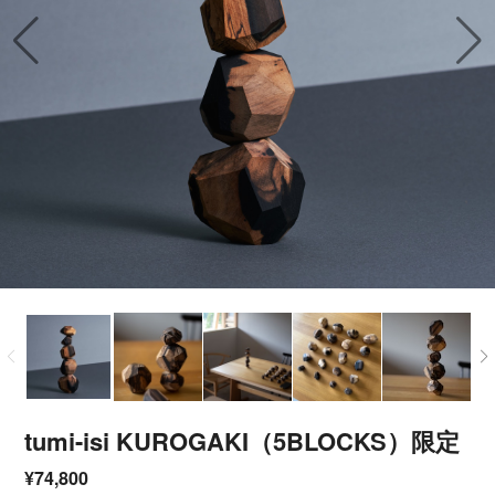
tumi-isi KUROGAKI（5BLOCKS）限定
¥74,800