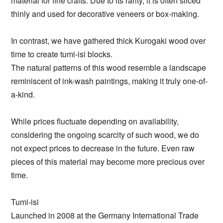
material for fine crafts. Due to its rarity, it is often sliced
thinly and used for decorative veneers or box-making.
In contrast, we have gathered thick Kurogaki wood over
time to create tumi-isi blocks.
The natural patterns of this wood resemble a landscape
reminiscent of ink-wash paintings, making it truly one-of-
a-kind.
While prices fluctuate depending on availability,
considering the ongoing scarcity of such wood, we do
not expect prices to decrease in the future. Even raw
pieces of this material may become more precious over
time.
Tumi-isi
Launched in 2008 at the Germany International Trade